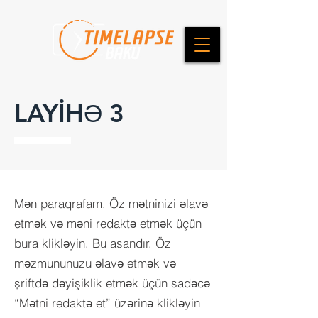
LAYİHƏ 3
Mən paraqrafam. Öz mətninizi əlavə
etmək və məni redaktə etmək üçün
bura klikləyin. Bu asandır. Öz
məzmununuzu əlavə etmək və
şriftdə dəyişiklik etmək üçün sadəcə
“Mətni redaktə et” üzərinə klikləyin