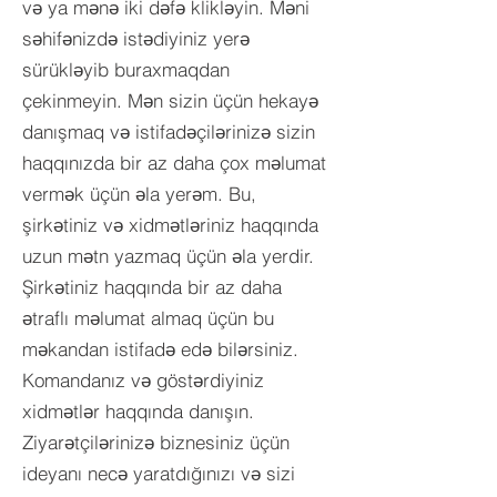
və ya mənə iki dəfə klikləyin. Məni
səhifənizdə istədiyiniz yerə
sürükləyib buraxmaqdan
çekinmeyin. Mən sizin üçün hekayə
danışmaq və istifadəçilərinizə sizin
haqqınızda bir az daha çox məlumat
vermək üçün əla yerəm.​ Bu,
şirkətiniz və xidmətləriniz haqqında
uzun mətn yazmaq üçün əla yerdir.
Şirkətiniz haqqında bir az daha
ətraflı məlumat almaq üçün bu
məkandan istifadə edə bilərsiniz.
Komandanız və göstərdiyiniz
xidmətlər haqqında danışın.
Ziyarətçilərinizə biznesiniz üçün
ideyanı necə yaratdığınızı və sizi